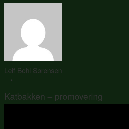
Leif Bohl Sørensen
Katbakken – promovering