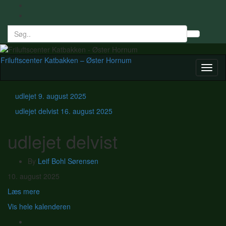
Search
Toggl
for:
searc
form
Friluftscenter Katbakken – Øster Hornum
Toggl
naviga
udlejet
9. august 2025
udlejet delvist
16. august 2025
udlejet delvist
By
Leif Bohl Sørensen
udlejet
10. august 2025
delvist
Læs mere
Vis hele kalenderen