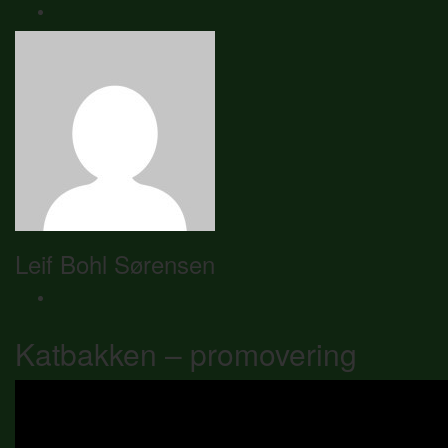
Leif Bohl Sørensen
Katbakken – promovering