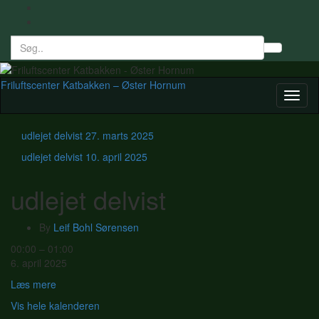
Search
Toggl
for:
searc
form
Friluftscenter Katbakken – Øster Hornum
Toggl
naviga
udlejet delvist
27. marts 2025
udlejet delvist
10. april 2025
udlejet delvist
By
Leif Bohl Sørensen
udlejet
00:00
–
01:00
delvist
6. april 2025
Læs mere
Vis hele kalenderen