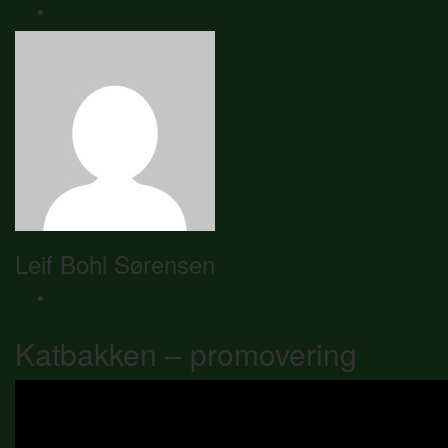
Leif Bohl Sørensen
Katbakken – promovering