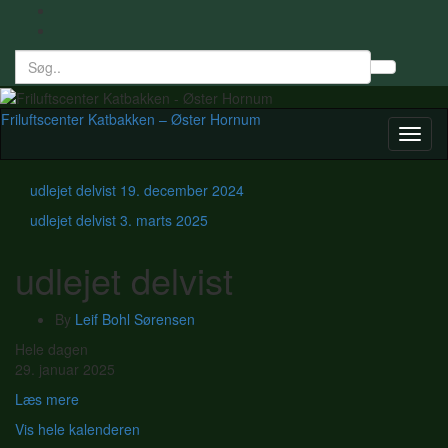
Search
Toggl
for:
searc
form
Friluftscenter Katbakken – Øster Hornum
Toggl
naviga
udlejet delvist
19. december 2024
udlejet delvist
3. marts 2025
udlejet delvist
By
Leif Bohl Sørensen
udlejet
Hele dagen
delvist
29. januar 2025
Læs mere
Vis hele kalenderen