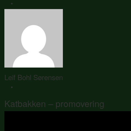
Leif Bohl Sørensen
Katbakken – promovering