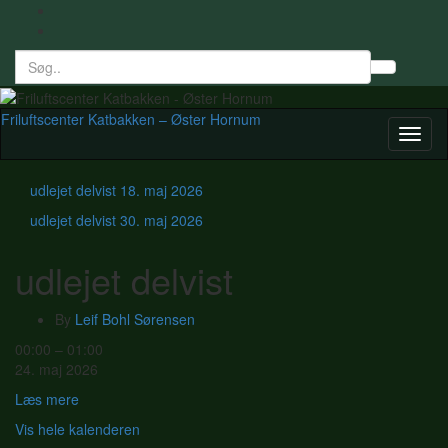
Search
Toggl
for:
searc
form
Friluftscenter Katbakken – Øster Hornum
Toggl
naviga
udlejet delvist
18. maj 2026
udlejet delvist
30. maj 2026
udlejet delvist
By
Leif Bohl Sørensen
udlejet
00:00
–
01:00
delvist
24. maj 2026
Læs mere
Vis hele kalenderen