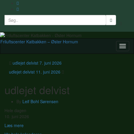
Search
Toggle
for:
search
form
Friluftscenter Katbakken – Øster Hornum
Toggl
naviga
udlejet delvist
7. juni 2026
udlejet delvist
11. juni 2026
udlejet delvist
By
Leif Bohl Sørensen
udlejet
Hele dagen
delvist
10. juni 2026
Læs mere