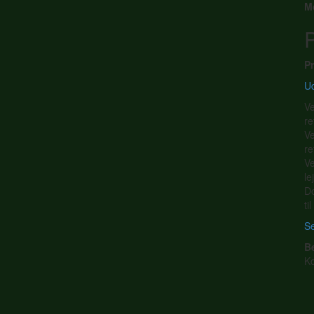
M
P
Pr
Ud
Ve
re
Ve
re
Ve
le
Do
ti
Se
B
K