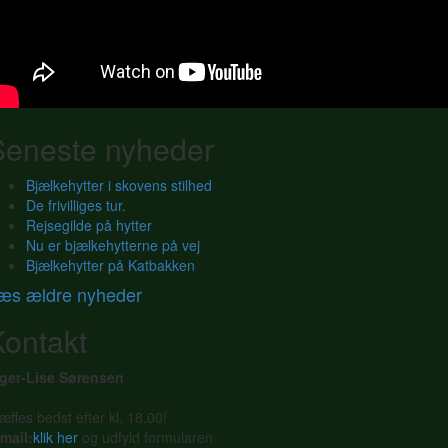
Seneste nyheder
Bjælkehytter i skovens stilhed
De frivilliges tur.
Rejsegilde på hytter
Nu er bjælkehytterne på vej
Bjælkehytter på Katbakken
æs ældre nyheder
Kontakt
nger-Lise Sørensen
æffes bedst efter kl. 18.00!
mail:
klik her
og udfyld formularen