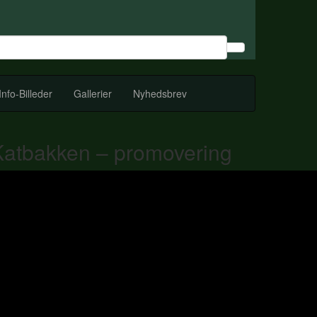
Info-Billeder
Gallerier
Nyhedsbrev
Katbakken – promovering