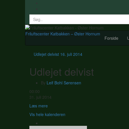
Search
for:
Friluftscenter Katbakken – Øster Hornum
Forside
U
Udlejet delvist
16. juli 2014
Udlejet delvist
By
Leif Bohl Sørensen
Udlejet
00:00
delvist
31. juli 2014
Læs mere
Vis hele kalenderen