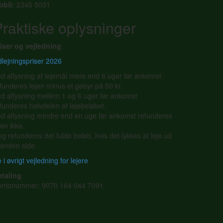
obil:
2345 5031
raktiske oplysninger
iser og vejledning
lejningspriser 2026
d aflysning af lejemål mere end 6 uger før ankomst
funderes lejen minus et gebyr på 50 kr.
d aflysning mellem 1 og 6 uger før ankomst
funderes halvdelen af lejebeløbet.
d aflysning mindre end en uge før ankomst refunderes
jen ikke.
g refunderes det fulde beløb, hvis det lykkes at leje ud
l anden side.
 i øvrigt vejledning for lejere
etaling
ontonummer: 9070 164 044 7091