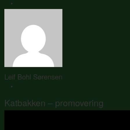
Leif Bohl Sørensen
Katbakken – promovering