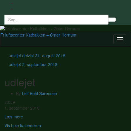
Search
Toggl
for:
searc
form
Friluftscenter Katbakken – Øster Hornum
Toggl
naviga
udlejet delvist
31. august 2018
udlejet
2. september 2018
udlejet
By
Leif Bohl Sørensen
udlejet
23:59
1. september 2018
Læs mere
Vis hele kalenderen