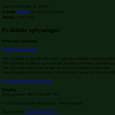
Træffes bedst efter kl. 18.00!
E-mail:
klik her
og udfyld formularen
Mobil:
2345 5031
Praktiske oplysninger
Priser og vejledning
Udlejningspriser 2026
Ved aflysning af lejemål mere end 6 uger før ankomst refunderes lejen
Ved aflysning mellem 1 og 6 uger før ankomst refunderes halvdelen af
Ved aflysning mindre end en uge før ankomst refunderes lejen ikke.
Dog refunderes det fulde beløb, hvis det lykkes at leje ud til anden sid
Se i øvrigt vejledning for lejere
Betaling
Kontonummer: 9070 164 044 7091
© 2026 Friluftscenter Katbakken - Øster Hornum.
Made with
by
Graphene Themes
.