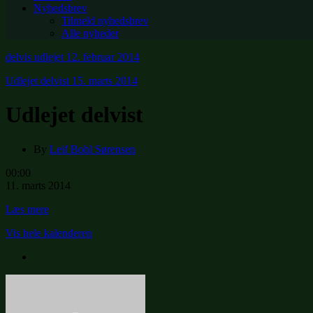
Nyhedsbrev
Tilmeld nyhedsbrev
Alle nyheder
delvis udlejet
12. februar 2014
Udlejet delvist
15. marts 2014
Udlejet delvist
By
Leif Bohl Sørensen
Udlejet
00:00
delvist
11. marts 2014
Læs mere
Vis hele kalenderen