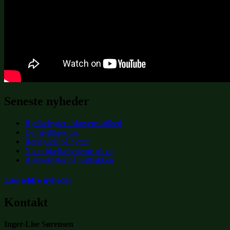
Seneste nyheder
Bjælkehytter i skovens stilhed
De frivilliges tur.
Rejsegilde på hytter
Nu er bjælkehytterne på vej
Bjælkehytter på Katbakken
Læs ældre nyheder
Kontakt
Inger-Lise Sørensen