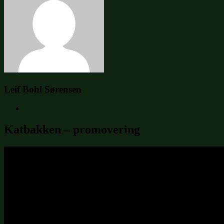
Leif Bohl Sørensen
Katbakken – promovering