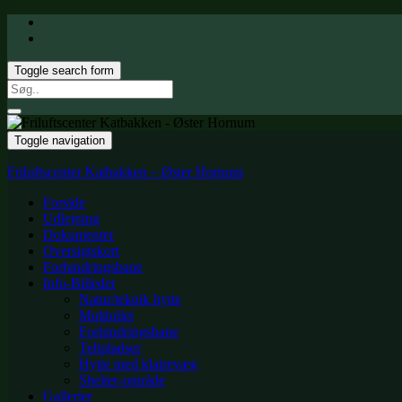
Toggle search form
Search
for:
Toggle navigation
Friluftscenter Katbakken – Øster Hornum
Forside
Udlejning
Dokumenter
Oversigtskort
Forhindringsbane
Info-Billeder
Natur/teknik hytte
Multtoilet
Forhindringsbane
Teltpladser
Hytte med klatrevæg
Shelter-område
Gallerier