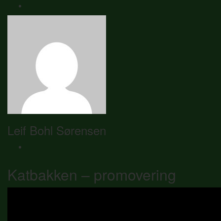
Leif Bohl Sørensen
Katbakken – promovering