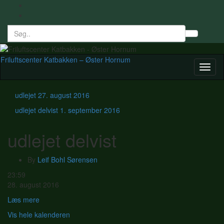
Search
Toggl
for:
searc
form
Friluftscenter Katbakken – Øster Hornum
Toggl
naviga
udlejet
27. august 2016
udlejet delvist
1. september 2016
udlejet delvist
By
Leif Bohl Sørensen
udlejet
23:59
delvist
28. august 2016
Læs mere
Vis hele kalenderen