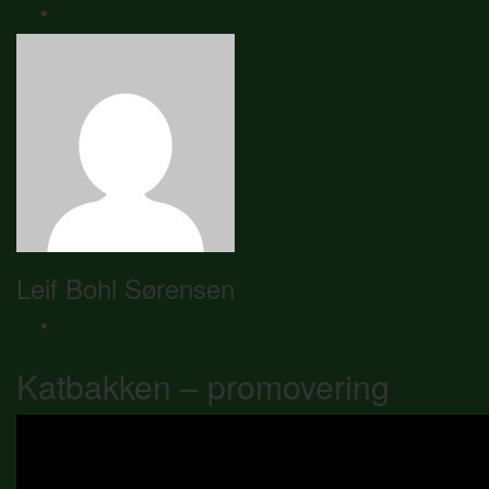
Leif Bohl Sørensen
Katbakken – promovering