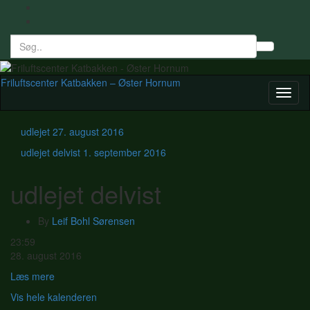
Search
Toggl
for:
searc
form
Friluftscenter Katbakken – Øster Hornum
Toggl
naviga
udlejet
27. august 2016
udlejet delvist
1. september 2016
udlejet delvist
By
Leif Bohl Sørensen
udlejet
23:59
delvist
28. august 2016
Læs mere
Vis hele kalenderen