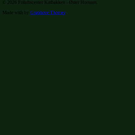
© 2026 Friluftscenter Katbakken - Øster Hornum.
Made with
by
Graphene Themes
.