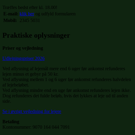
Træffes bedst efter kl. 18.00!
E-mail:
klik her
og udfyld formularen
Mobil:
2345 5031
Praktiske oplysninger
Priser og vejledning
Udlejningspriser 2026
Ved aflysning af lejemål mere end 6 uger før ankomst refunderes
lejen minus et gebyr på 50 kr.
Ved aflysning mellem 1 og 6 uger før ankomst refunderes halvdelen
af lejebeløbet.
Ved aflysning mindre end en uge før ankomst refunderes lejen ikke.
Dog refunderes det fulde beløb, hvis det lykkes at leje ud til anden
side.
Se i øvrigt vejledning for lejere
Betaling
Kontonummer: 9070 164 044 7091