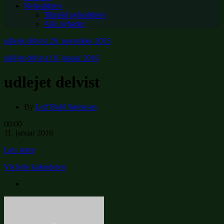
Nyhedsbrev
Tilmeld nyhedsbrev
Alle nyheder
udlejet delvist
28. november 2015
udlejet delvist
18. januar 2016
udlejet delvist
By
Leif Bohl Sørensen
udlejet
00:00
delvist
11. januar 2016
Læs mere
Vis hele kalenderen