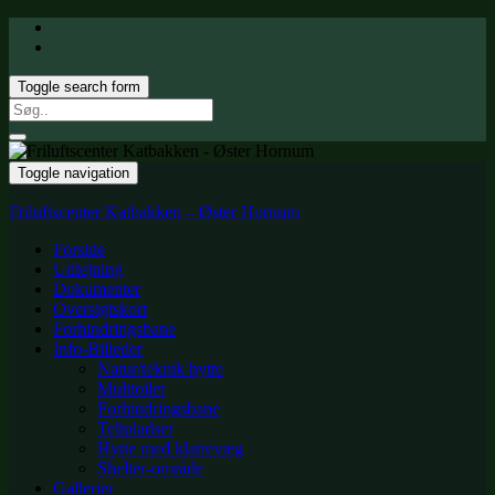
Toggle search form
Search
for:
Toggle navigation
Friluftscenter Katbakken – Øster Hornum
Forside
Udlejning
Dokumenter
Oversigtskort
Forhindringsbane
Info-Billeder
Natur/teknik hytte
Multtoilet
Forhindringsbane
Teltpladser
Hytte med klatrevæg
Shelter-område
Gallerier