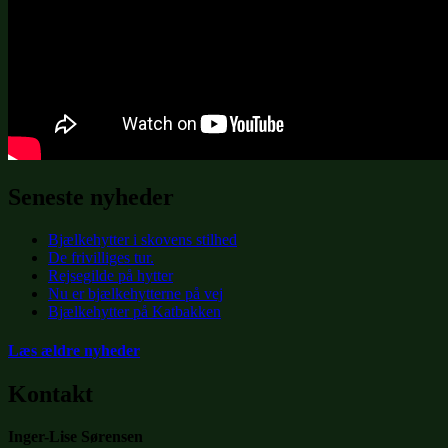
Seneste nyheder
Bjælkehytter i skovens stilhed
De frivilliges tur.
Rejsegilde på hytter
Nu er bjælkehytterne på vej
Bjælkehytter på Katbakken
Læs ældre nyheder
Kontakt
Inger-Lise Sørensen