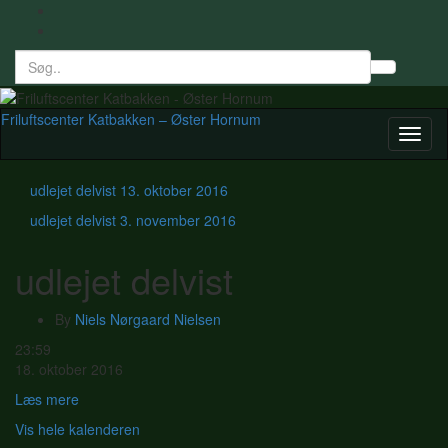
Search
Toggl
for:
searc
form
Friluftscenter Katbakken – Øster Hornum
Toggl
naviga
udlejet delvist
13. oktober 2016
udlejet delvist
3. november 2016
udlejet delvist
By
Niels Nørgaard Nielsen
udlejet
23:59
delvist
18. oktober 2016
Læs mere
Vis hele kalenderen