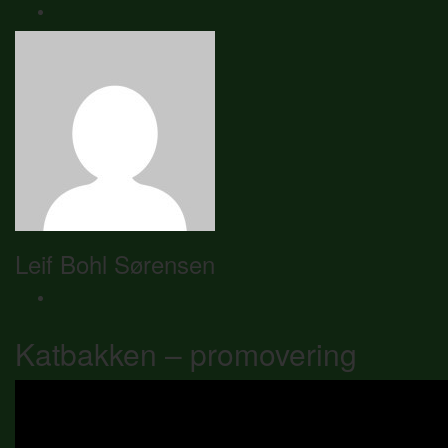
Leif Bohl Sørensen
Katbakken – promovering