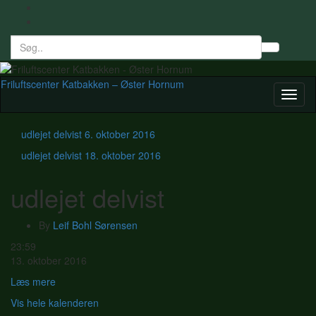
Search
Toggl
for:
searc
form
Friluftscenter Katbakken – Øster Hornum
Toggl
naviga
udlejet delvist
6. oktober 2016
udlejet delvist
18. oktober 2016
udlejet delvist
By
Leif Bohl Sørensen
udlejet
23:59
delvist
13. oktober 2016
Læs mere
Vis hele kalenderen