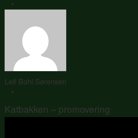
Leif Bohl Sørensen
Katbakken – promovering