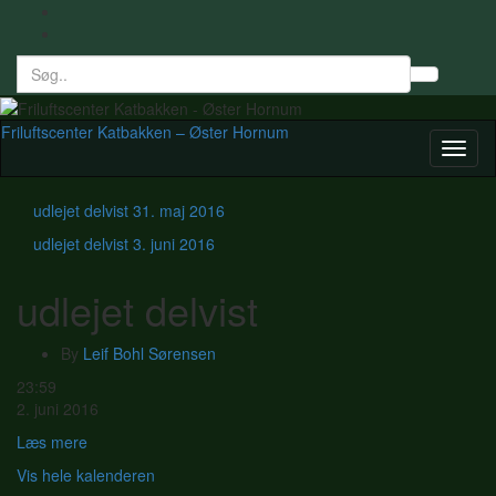
Search
Toggl
for:
searc
form
Friluftscenter Katbakken – Øster Hornum
Toggl
naviga
udlejet delvist
31. maj 2016
udlejet delvist
3. juni 2016
udlejet delvist
By
Leif Bohl Sørensen
udlejet
23:59
delvist
2. juni 2016
Læs mere
Vis hele kalenderen