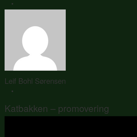
Leif Bohl Sørensen
Katbakken – promovering