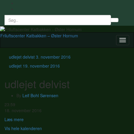
Search
Toggl
for:
searc
form
Friluftscenter Katbakken – Øster Hornum
Toggl
naviga
udlejet delvist
3. november 2016
udlejet
19. november 2016
udlejet delvist
By
Leif Bohl Sørensen
udlejet
23:59
delvist
18. november 2016
Læs mere
Vis hele kalenderen