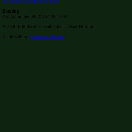
Se i øvrigt vejledning for lejere
Betaling
Kontonummer: 9070 164 044 7091
© 2026 Friluftscenter Katbakken - Øster Hornum.
Made with
by
Graphene Themes
.