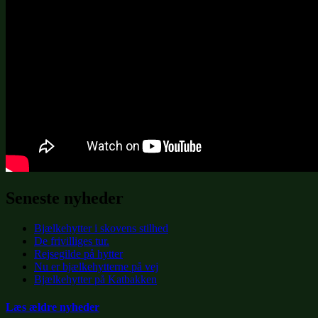
Seneste nyheder
Bjælkehytter i skovens stilhed
De frivilliges tur.
Rejsegilde på hytter
Nu er bjælkehytterne på vej
Bjælkehytter på Katbakken
Læs ældre nyheder