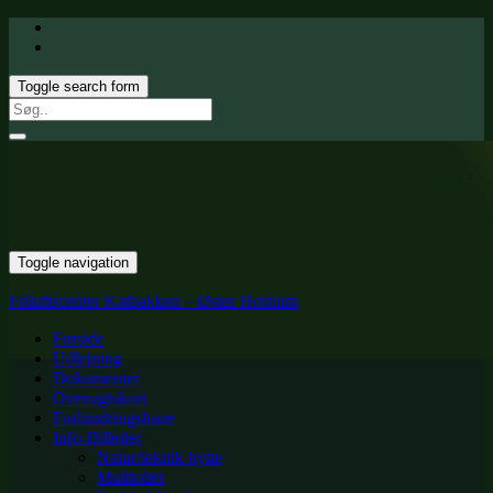
Toggle search form
Search
for:
Toggle navigation
Friluftscenter Katbakken – Øster Hornum
Forside
Udlejning
Dokumenter
Oversigtskort
Forhindringsbane
Info-Billeder
Natur/teknik hytte
Multtoilet