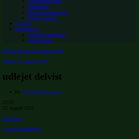
Forhindringsbane
Teltpladser
Hytte med klatrevæg
Shelter-område
Gallerier
Nyhedsbrev
Tilmeld nyhedsbrev
Alle nyheder
Udlejet delvist
18. august 2019
udlejet
23. august 2019
udlejet delvist
By
Leif Bohl Sørensen
udlejet
23:59
delvist
22. august 2019
Læs mere
Vis hele kalenderen