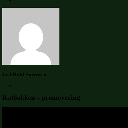
Leif Bohl Sørensen
Katbakken – promovering