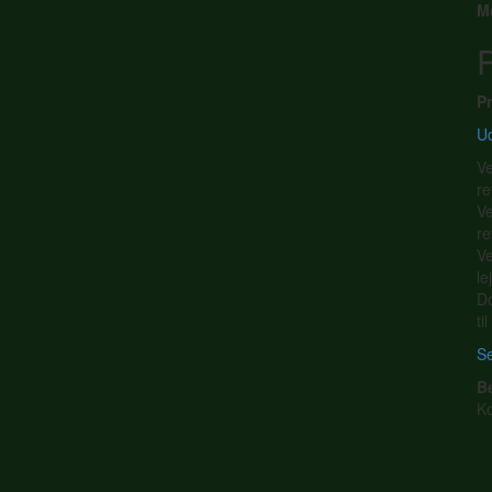
M
P
Pr
Ud
Ve
re
Ve
re
Ve
le
Do
ti
Se
B
K