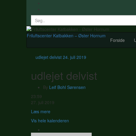
Search
for:
Friluftscenter Katbakken – Øster Hornum
Forside
U
udlejet delvist
24. juli 2019
udlejet delvist
By
Leif Bohl Sørensen
udlejet
23:59
delvist
27. juli 2019
Læs mere
Vis hele kalenderen