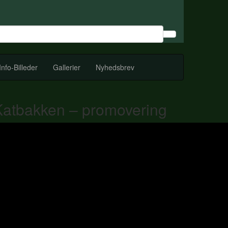
Info-Billeder
Gallerier
Nyhedsbrev
Katbakken – promovering