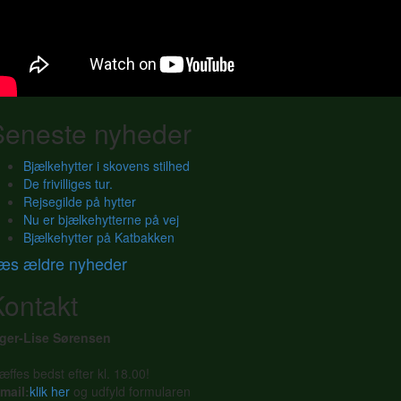
Seneste nyheder
Bjælkehytter i skovens stilhed
De frivilliges tur.
Rejsegilde på hytter
Nu er bjælkehytterne på vej
Bjælkehytter på Katbakken
æs ældre nyheder
Kontakt
nger-Lise Sørensen
æffes bedst efter kl. 18.00!
mail:
klik her
og udfyld formularen