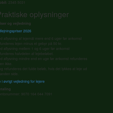
obil:
2345 5031
raktiske oplysninger
iser og vejledning
lejningspriser 2026
d aflysning af lejemål mere end 6 uger før ankomst
funderes lejen minus et gebyr på 50 kr.
d aflysning mellem 1 og 6 uger før ankomst
funderes halvdelen af lejebeløbet.
d aflysning mindre end en uge før ankomst refunderes
jen ikke.
g refunderes det fulde beløb, hvis det lykkes at leje ud
l anden side.
 i øvrigt vejledning for lejere
etaling
ontonummer: 9070 164 044 7091