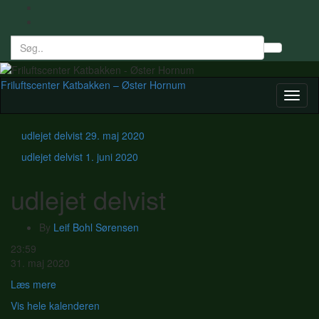
Search
Toggl
for:
searc
form
Friluftscenter Katbakken – Øster Hornum
Toggl
naviga
udlejet delvist
29. maj 2020
udlejet delvist
1. juni 2020
udlejet delvist
By
Leif Bohl Sørensen
udlejet
23:59
delvist
31. maj 2020
Læs mere
Vis hele kalenderen