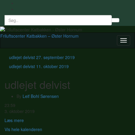
Search
Toggl
for:
searc
form
Friluftscenter Katbakken – Øster Hornum
Toggl
naviga
udlejet delvist
27. september 2019
udlejet delvist
11. oktober 2019
udlejet delvist
By
Leif Bohl Sørensen
udlejet
23:59
delvist
3. oktober 2019
Læs mere
Vis hele kalenderen