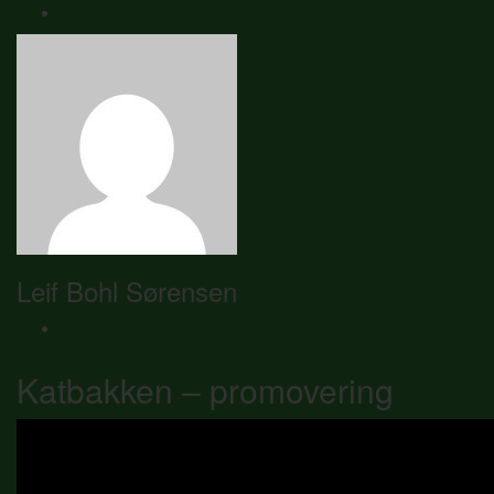
Leif Bohl Sørensen
Katbakken – promovering