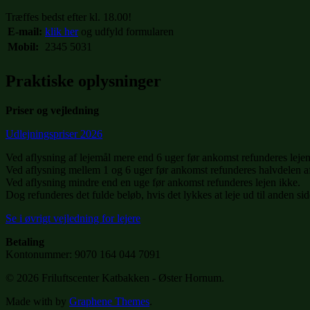
Træffes bedst efter kl. 18.00!
E-mail:
klik her
og udfyld formularen
Mobil:
2345 5031
Praktiske oplysninger
Priser og vejledning
Udlejningspriser 2026
Ved aflysning af lejemål mere end 6 uger før ankomst refunderes lejen
Ved aflysning mellem 1 og 6 uger før ankomst refunderes halvdelen af
Ved aflysning mindre end en uge før ankomst refunderes lejen ikke.
Dog refunderes det fulde beløb, hvis det lykkes at leje ud til anden sid
Se i øvrigt vejledning for lejere
Betaling
Kontonummer: 9070 164 044 7091
© 2026 Friluftscenter Katbakken - Øster Hornum.
Made with
by
Graphene Themes
.