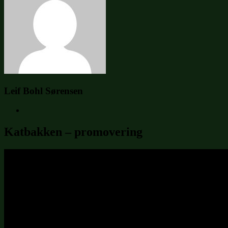
Leif Bohl Sørensen
Katbakken – promovering