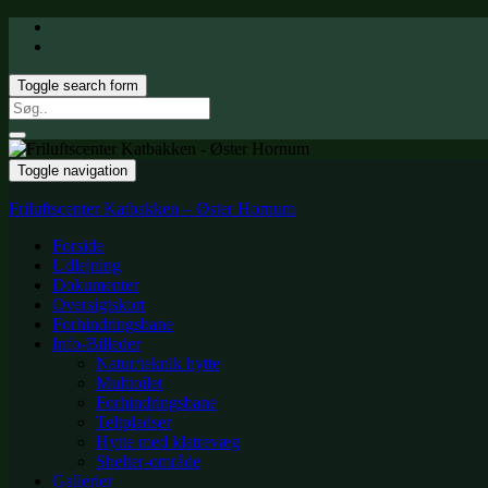
Toggle search form
Search
for:
Toggle navigation
Friluftscenter Katbakken – Øster Hornum
Forside
Udlejning
Dokumenter
Oversigtskort
Forhindringsbane
Info-Billeder
Natur/teknik hytte
Multtoilet
Forhindringsbane
Teltpladser
Hytte med klatrevæg
Shelter-område
Gallerier