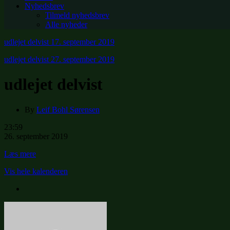
Nyhedsbrev
Tilmeld nyhedsbrev
Alle nyheder
udlejet delvist
17. september 2019
udlejet delvist
27. september 2019
udlejet delvist
By
Leif Bohl Sørensen
udlejet
23:59
delvist
26. september 2019
Læs mere
Vis hele kalenderen