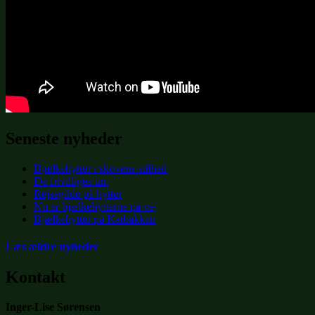
Seneste nyheder
Bjælkehytter i skovens stilhed
De frivilliges tur.
Rejsegilde på hytter
Nu er bjælkehytterne på vej
Bjælkehytter på Katbakken
Læs ældre nyheder
Kontakt
Inger-Lise Sørensen