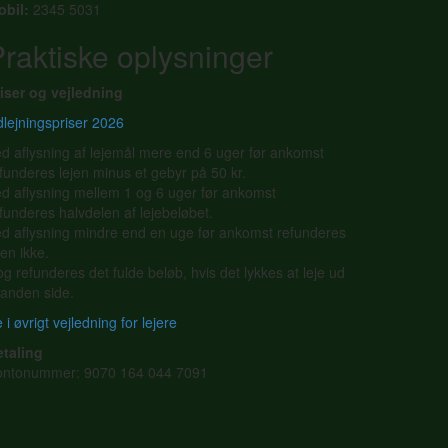
obil:
2345 5031
raktiske oplysninger
iser og vejledning
lejningspriser 2026
d aflysning af lejemål mere end 6 uger før ankomst
funderes lejen minus et gebyr på 50 kr.
d aflysning mellem 1 og 6 uger før ankomst
funderes halvdelen af lejebeløbet.
d aflysning mindre end en uge før ankomst refunderes
jen ikke.
g refunderes det fulde beløb, hvis det lykkes at leje ud
l anden side.
 i øvrigt vejledning for lejere
etaling
ontonummer: 9070 164 044 7091