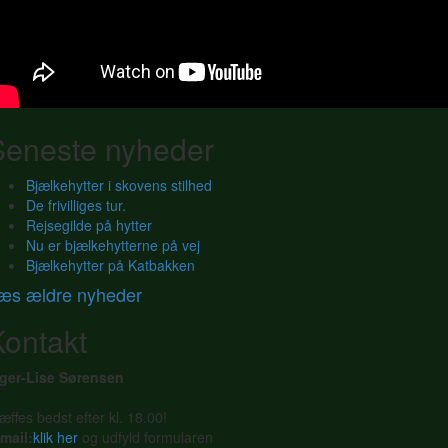
Seneste nyheder
Bjælkehytter i skovens stilhed
De frivilliges tur.
Rejsegilde på hytter
Nu er bjælkehytterne på vej
Bjælkehytter på Katbakken
æs ældre nyheder
Kontakt
nger-Lise Sørensen
æffes bedst efter kl. 18.00!
mail:
klik her
og udfyld formularen