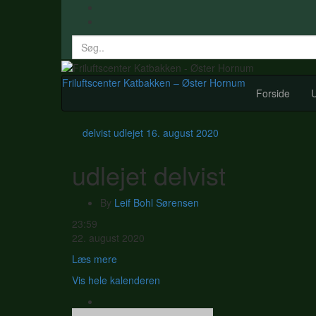
Search
for:
Friluftscenter Katbakken – Øster Hornum
Forside
U
delvist udlejet
16. august 2020
udlejet delvist
By
Leif Bohl Sørensen
udlejet
23:59
delvist
22. august 2020
Læs mere
Vis hele kalenderen