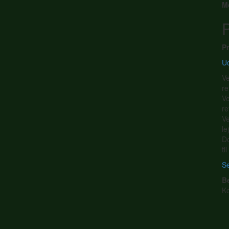
M
P
Pr
Ud
Ve
re
Ve
re
Ve
le
Do
ti
Se
B
K