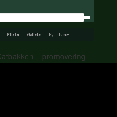
Info-Billeder
Gallerier
Nyhedsbrev
Katbakken – promovering