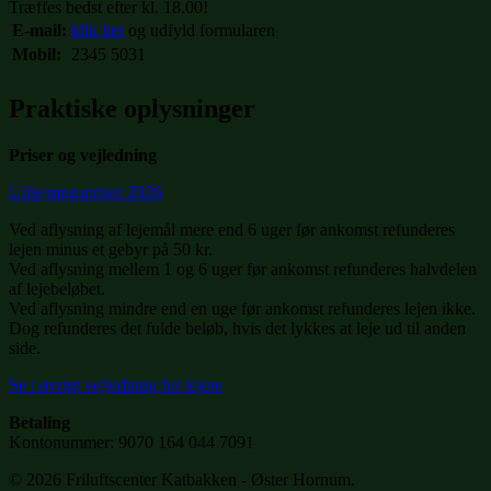
Træffes bedst efter kl. 18.00!
E-mail:
klik her
og udfyld formularen
Mobil:
2345 5031
Praktiske oplysninger
Priser og vejledning
Udlejningspriser 2026
Ved aflysning af lejemål mere end 6 uger før ankomst refunderes
lejen minus et gebyr på 50 kr.
Ved aflysning mellem 1 og 6 uger før ankomst refunderes halvdelen
af lejebeløbet.
Ved aflysning mindre end en uge før ankomst refunderes lejen ikke.
Dog refunderes det fulde beløb, hvis det lykkes at leje ud til anden
side.
Se i øvrigt vejledning for lejere
Betaling
Kontonummer: 9070 164 044 7091
© 2026 Friluftscenter Katbakken - Øster Hornum.