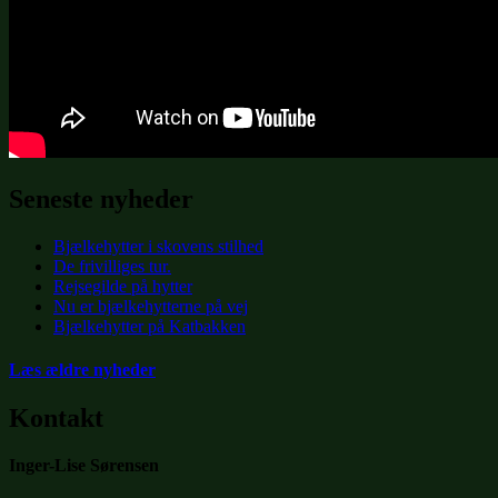
Seneste nyheder
Bjælkehytter i skovens stilhed
De frivilliges tur.
Rejsegilde på hytter
Nu er bjælkehytterne på vej
Bjælkehytter på Katbakken
Læs ældre nyheder
Kontakt
Inger-Lise Sørensen