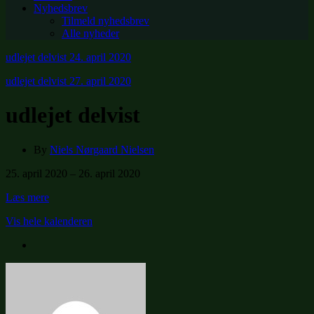
Nyhedsbrev
Tilmeld nyhedsbrev
Alle nyheder
udlejet delvist
24. april 2020
udlejet delvist
27. april 2020
udlejet delvist
By
Niels Nørgaard Nielsen
udlejet
25. april 2020
–
26. april 2020
delvist
Læs mere
Vis hele kalenderen