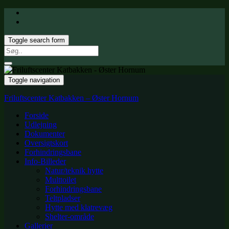
Toggle search form
Search
for:
Toggle navigation
Friluftscenter Katbakken – Øster Hornum
Forside
Udlejning
Dokumenter
Oversigtskort
Forhindringsbane
Info-Billeder
Natur/teknik hytte
Multtoilet
Forhindringsbane
Teltpladser
Hytte med klatrevæg
Shelter-område
Gallerier