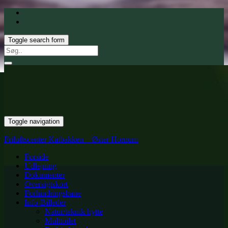
Toggle search form
Search
for:
Toggle navigation
Friluftscenter Katbakken – Øster Hornum
Forside
Udlejning
Dokumenter
Oversigtskort
Forhindringsbane
Info-Billeder
Natur/teknik hytte
Multtoilet