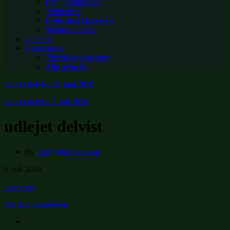
Forhindringsbane
Teltpladser
Hytte med klatrevæg
Shelter-område
Gallerier
Nyhedsbrev
Tilmeld nyhedsbrev
Alle nyheder
udlejet delvist
28. juni 2020
udlejet delvist
7. juli 2020
udlejet delvist
By
Leif Bohl Sørensen
udlejet
6. juli 2020
delvist
Læs mere
Vis hele kalenderen