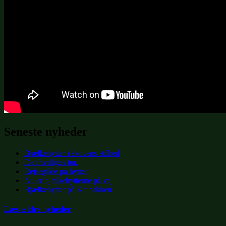
Seneste nyheder
Bjælkehytter i skovens stilhed
De frivilliges tur.
Rejsegilde på hytter
Nu er bjælkehytterne på vej
Bjælkehytter på Katbakken
Læs ældre nyheder