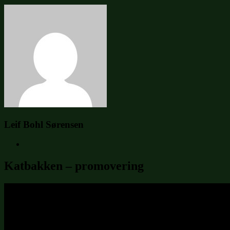
Leif Bohl Sørensen
Katbakken – promovering