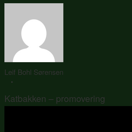
Leif Bohl Sørensen
Katbakken – promovering