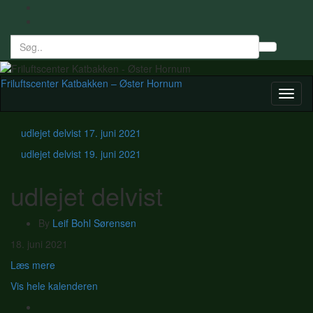
Search
Toggl
for:
searc
form
Friluftscenter Katbakken – Øster Hornum
Toggl
naviga
udlejet delvist
17. juni 2021
udlejet delvist
19. juni 2021
udlejet delvist
By
Leif Bohl Sørensen
udlejet
18. juni 2021
delvist
Læs mere
Vis hele kalenderen