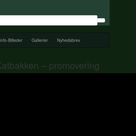
Info-Billeder
Gallerier
Nyhedsbrev
Katbakken – promovering