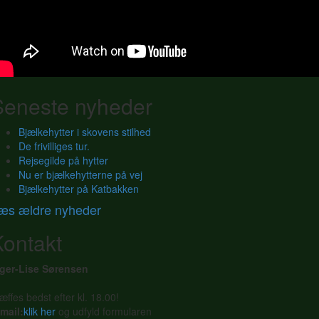
Seneste nyheder
Bjælkehytter i skovens stilhed
De frivilliges tur.
Rejsegilde på hytter
Nu er bjælkehytterne på vej
Bjælkehytter på Katbakken
æs ældre nyheder
Kontakt
nger-Lise Sørensen
æffes bedst efter kl. 18.00!
mail:
klik her
og udfyld formularen