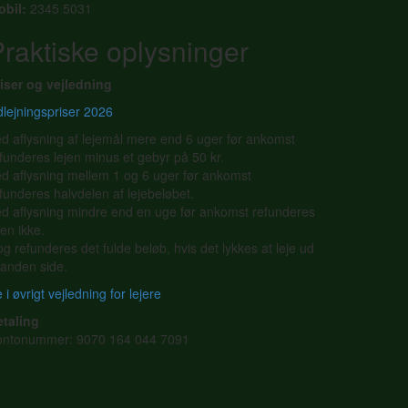
obil:
2345 5031
raktiske oplysninger
iser og vejledning
lejningspriser 2026
d aflysning af lejemål mere end 6 uger før ankomst
funderes lejen minus et gebyr på 50 kr.
d aflysning mellem 1 og 6 uger før ankomst
funderes halvdelen af lejebeløbet.
d aflysning mindre end en uge før ankomst refunderes
jen ikke.
g refunderes det fulde beløb, hvis det lykkes at leje ud
l anden side.
 i øvrigt vejledning for lejere
etaling
ontonummer: 9070 164 044 7091