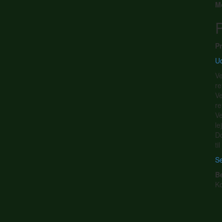
M
P
Pr
Ud
Ve
re
Ve
re
Ve
le
Do
ti
Se
B
K