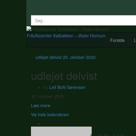
Search
for:
Friluftscenter Katbakken – Øster Hornum
Forside
U
udlejet delvist
25. oktober 2020
udlejet delvist
By
Leif Bohl Sørensen
udlejet
30. oktober 2020
delvist
Læs mere
Vis hele kalenderen