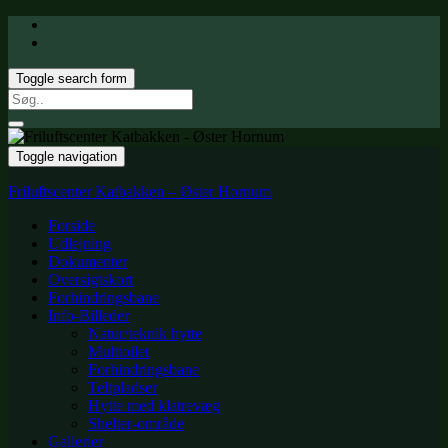
Toggle search form
Search
for:
Toggle navigation
Friluftscenter Katbakken – Øster Hornum
Forside
Udlejning
Dokumenter
Oversigtskort
Forhindringsbane
Info-Billeder
Natur/teknik hytte
Multtoilet
Forhindringsbane
Teltpladser
Hytte med klatrevæg
Shelter-område
Gallerier