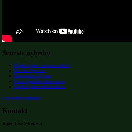
Seneste nyheder
Bjælkehytter i skovens stilhed
De frivilliges tur.
Rejsegilde på hytter
Nu er bjælkehytterne på vej
Bjælkehytter på Katbakken
Læs ældre nyheder
Kontakt
Inger-Lise Sørensen