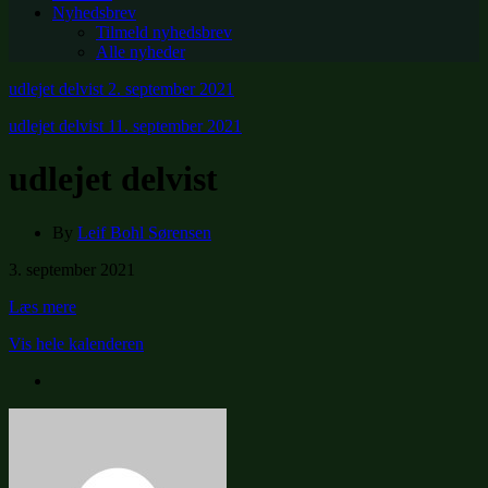
Nyhedsbrev
Tilmeld nyhedsbrev
Alle nyheder
udlejet delvist
2. september 2021
udlejet delvist
11. september 2021
udlejet delvist
By
Leif Bohl Sørensen
udlejet
3. september 2021
delvist
Læs mere
Vis hele kalenderen