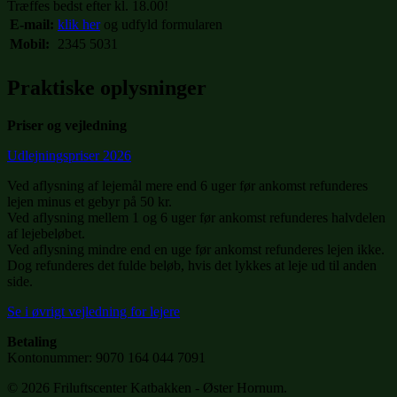
Træffes bedst efter kl. 18.00!
E-mail:
klik her
og udfyld formularen
Mobil:
2345 5031
Praktiske oplysninger
Priser og vejledning
Udlejningspriser 2026
Ved aflysning af lejemål mere end 6 uger før ankomst refunderes
lejen minus et gebyr på 50 kr.
Ved aflysning mellem 1 og 6 uger før ankomst refunderes halvdelen
af lejebeløbet.
Ved aflysning mindre end en uge før ankomst refunderes lejen ikke.
Dog refunderes det fulde beløb, hvis det lykkes at leje ud til anden
side.
Se i øvrigt vejledning for lejere
Betaling
Kontonummer: 9070 164 044 7091
© 2026 Friluftscenter Katbakken - Øster Hornum.