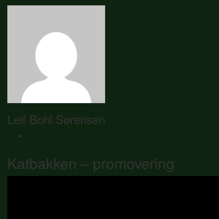
Leif Bohl Sørensen
Katbakken – promovering