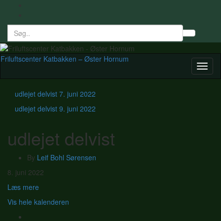
Search
Toggl
for:
searc
form
Friluftscenter Katbakken – Øster Hornum
Toggl
naviga
udlejet delvist
7. juni 2022
udlejet delvist
9. juni 2022
udlejet delvist
By
Leif Bohl Sørensen
udlejet
8. juni 2022
delvist
Læs mere
Vis hele kalenderen