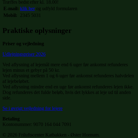
Træffes bedst efter kl. 18.00!
E-mail:
klik her
og udfyld formularen
Mobil:
2345 5031
Praktiske oplysninger
Priser og vejledning
Udlejningspriser 2026
Ved aflysning af lejemål mere end 6 uger før ankomst refunderes
lejen minus et gebyr på 50 kr.
Ved aflysning mellem 1 og 6 uger før ankomst refunderes halvdelen
af lejebeløbet.
Ved aflysning mindre end en uge før ankomst refunderes lejen ikke.
Dog refunderes det fulde beløb, hvis det lykkes at leje ud til anden
side.
Se i øvrigt vejledning for lejere
Betaling
Kontonummer: 9070 164 044 7091
© 2026 Friluftscenter Katbakken - Øster Hornum.