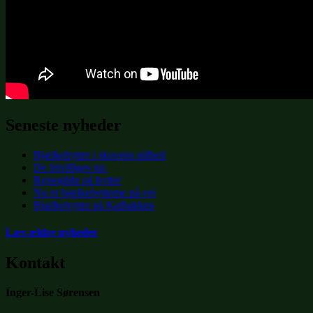
Seneste nyheder
Bjælkehytter i skovens stilhed
De frivilliges tur.
Rejsegilde på hytter
Nu er bjælkehytterne på vej
Bjælkehytter på Katbakken
Læs ældre nyheder
Kontakt
Inger-Lise Sørensen