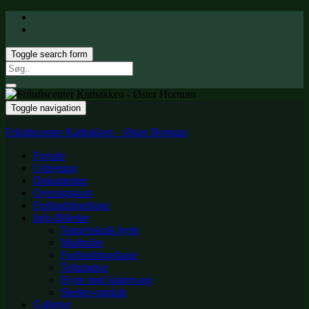
Toggle search form
Search
for:
Toggle navigation
Friluftscenter Katbakken – Øster Hornum
Forside
Udlejning
Dokumenter
Oversigtskort
Forhindringsbane
Info-Billeder
Natur/teknik hytte
Multtoilet
Forhindringsbane
Teltpladser
Hytte med klatrevæg
Shelter-område
Gallerier