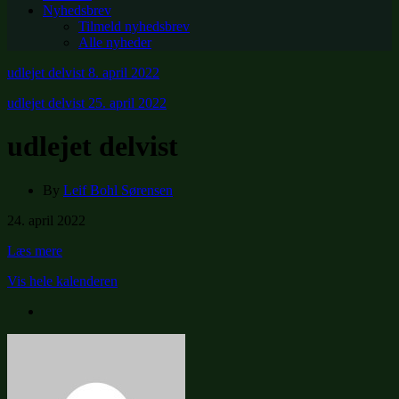
Nyhedsbrev
Tilmeld nyhedsbrev
Alle nyheder
udlejet delvist
8. april 2022
udlejet delvist
25. april 2022
udlejet delvist
By
Leif Bohl Sørensen
udlejet
24. april 2022
delvist
Læs mere
Vis hele kalenderen