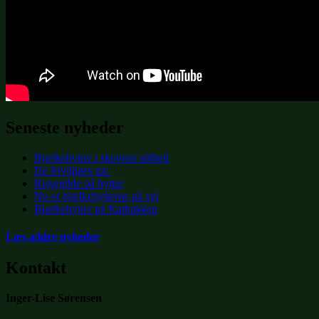
Seneste nyheder
Bjælkehytter i skovens stilhed
De frivilliges tur.
Rejsegilde på hytter
Nu er bjælkehytterne på vej
Bjælkehytter på Katbakken
Læs ældre nyheder
Kontakt
Inger-Lise Sørensen