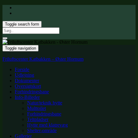
Toggle search form
Search
for:
Toggle navigation
Friluftscenter Katbakken – Øster Hornum
Forside
Udlejning
Dokumenter
Oversigtskort
Forhindringsbane
Info-Billeder
Natur/teknik hytte
Multtoilet
Forhindringsbane
Teltpladser
Hytte med klatrevæg
Shelter-område
Gallerier