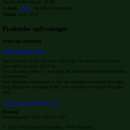
Træffes bedst efter kl. 18.00!
E-mail:
klik her
og udfyld formularen
Mobil:
2345 5031
Praktiske oplysninger
Priser og vejledning
Udlejningspriser 2026
Ved aflysning af lejemål mere end 6 uger før ankomst refunderes
lejen minus et gebyr på 50 kr.
Ved aflysning mellem 1 og 6 uger før ankomst refunderes halvdelen
af lejebeløbet.
Ved aflysning mindre end en uge før ankomst refunderes lejen ikke.
Dog refunderes det fulde beløb, hvis det lykkes at leje ud til anden
side.
Se i øvrigt vejledning for lejere
Betaling
Kontonummer: 9070 164 044 7091
© 2026 Friluftscenter Katbakken - Øster Hornum.