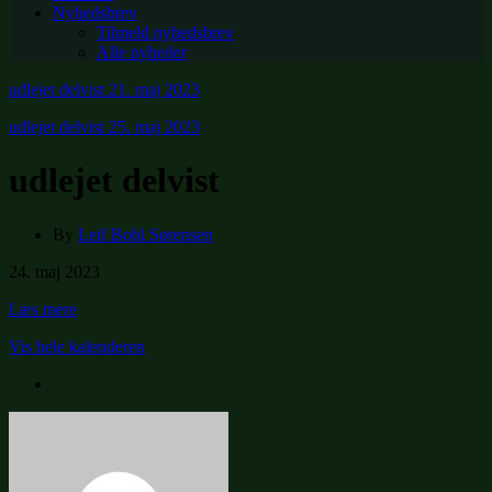
Nyhedsbrev
Tilmeld nyhedsbrev
Alle nyheder
udlejet delvist
21. maj 2023
udlejet delvist
25. maj 2023
udlejet delvist
By
Leif Bohl Sørensen
udlejet
24. maj 2023
delvist
Læs mere
Vis hele kalenderen