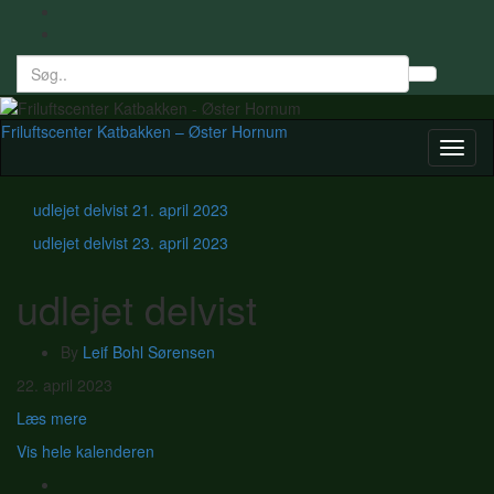
Search
Toggl
for:
searc
form
Friluftscenter Katbakken – Øster Hornum
Toggl
naviga
udlejet delvist
21. april 2023
udlejet delvist
23. april 2023
udlejet delvist
By
Leif Bohl Sørensen
udlejet
22. april 2023
delvist
Læs mere
Vis hele kalenderen