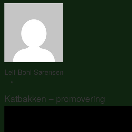
Leif Bohl Sørensen
Katbakken – promovering