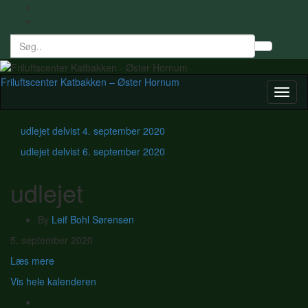
Search
Toggl
for:
searc
form
Friluftscenter Katbakken – Øster Hornum
Toggl
naviga
udlejet delvist
4. september 2020
udlejet delvist
6. september 2020
udlejet
By
Leif Bohl Sørensen
udlejet
5. september 2020
Læs mere
Vis hele kalenderen