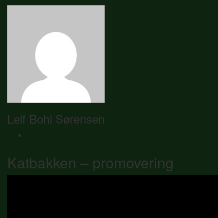
Leif Bohl Sørensen
Katbakken – promovering