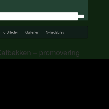
Info-Billeder
Gallerier
Nyhedsbrev
Katbakken – promovering