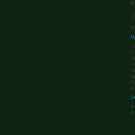
M
P
Pr
Ud
Ve
re
Ve
re
Ve
le
Do
ti
Se
B
K