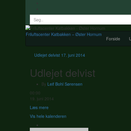
Search
for:
Friluftscenter Katbakken – Øster Hornum
Forside
U
Udlejet delvist
17. juni 2014
Udlejet delvist
By
Leif Bohl Sørensen
Udlejet
00:00
delvist
19. juni 2014
Læs mere
Vis hele kalenderen