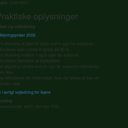
obil:
2345 5031
raktiske oplysninger
iser og vejledning
lejningspriser 2026
d aflysning af lejemål mere end 6 uger før ankomst
funderes lejen minus et gebyr på 50 kr.
d aflysning mellem 1 og 6 uger før ankomst
funderes halvdelen af lejebeløbet.
d aflysning mindre end en uge før ankomst refunderes
jen ikke.
g refunderes det fulde beløb, hvis det lykkes at leje ud
l anden side.
 i øvrigt vejledning for lejere
etaling
ontonummer: 9070 164 044 7091