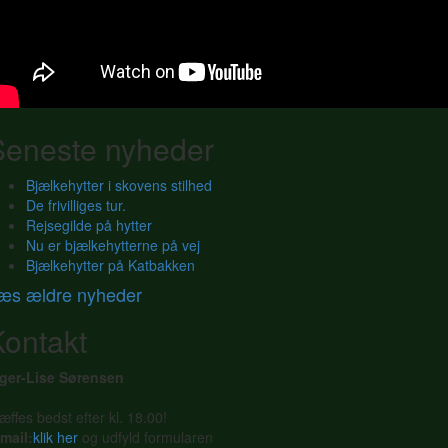
Seneste nyheder
Bjælkehytter i skovens stilhed
De frivilliges tur.
Rejsegilde på hytter
Nu er bjælkehytterne på vej
Bjælkehytter på Katbakken
æs ældre nyheder
Kontakt
nger-Lise Sørensen
æffes bedst efter kl. 18.00!
mail:
klik her
og udfyld formularen