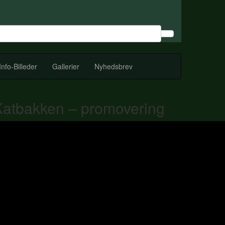
Info-Billeder
Gallerier
Nyhedsbrev
Katbakken – promovering