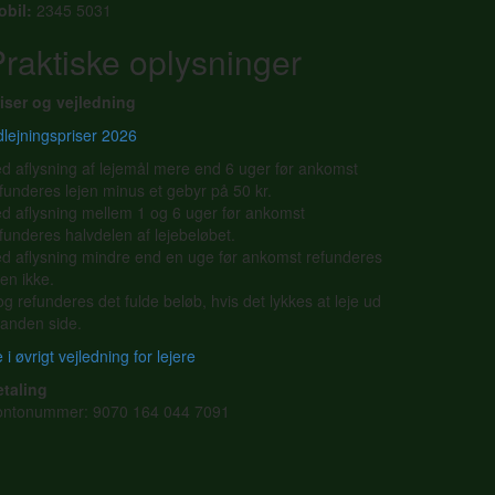
obil:
2345 5031
raktiske oplysninger
iser og vejledning
lejningspriser 2026
d aflysning af lejemål mere end 6 uger før ankomst
funderes lejen minus et gebyr på 50 kr.
d aflysning mellem 1 og 6 uger før ankomst
funderes halvdelen af lejebeløbet.
d aflysning mindre end en uge før ankomst refunderes
jen ikke.
g refunderes det fulde beløb, hvis det lykkes at leje ud
l anden side.
 i øvrigt vejledning for lejere
etaling
ontonummer: 9070 164 044 7091