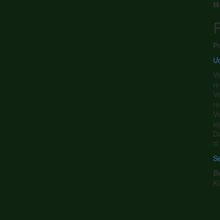
M
P
Pr
Ud
Ve
re
Ve
re
Ve
le
Do
ti
Se
B
K