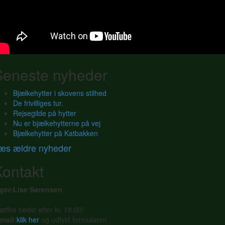
Seneste nyheder
Bjælkehytter i skovens stilhed
De frivilliges tur.
Rejsegilde på hytter
Nu er bjælkehytterne på vej
Bjælkehytter på Katbakken
æs ældre nyheder
Kontakt
nger-Lise Sørensen
æffes bedst efter kl. 18.00!
mail:
klik her
og udfyld formularen