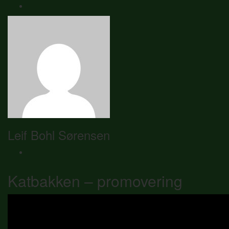
Leif Bohl Sørensen
Katbakken – promovering