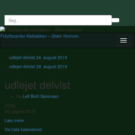
Search
Toggl
for:
searc
form
Friluftscenter Katbakken – Øster Hornum
Toggl
naviga
udlejet delvist
24. august 2019
udlejet delvist
29. august 2019
udlejet delvist
By
Leif Bohl Sørensen
udlejet
23:59
delvist
26. august 2019
Læs mere
Vis hele kalenderen