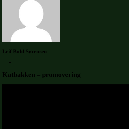
Leif Bohl Sørensen
Katbakken – promovering