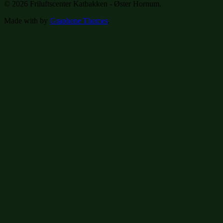
© 2026 Friluftscenter Katbakken - Øster Hornum.
Made with
by
Graphene Themes
.