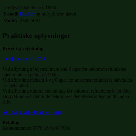
Træffes bedst efter kl. 18.00!
E-mail:
klik her
og udfyld formularen
Mobil:
2345 5031
Praktiske oplysninger
Priser og vejledning
Udlejningspriser 2026
Ved aflysning af lejemål mere end 6 uger før ankomst refunderes
lejen minus et gebyr på 50 kr.
Ved aflysning mellem 1 og 6 uger før ankomst refunderes halvdelen
af lejebeløbet.
Ved aflysning mindre end en uge før ankomst refunderes lejen ikke.
Dog refunderes det fulde beløb, hvis det lykkes at leje ud til anden
side.
Se i øvrigt vejledning for lejere
Betaling
Kontonummer: 9070 164 044 7091