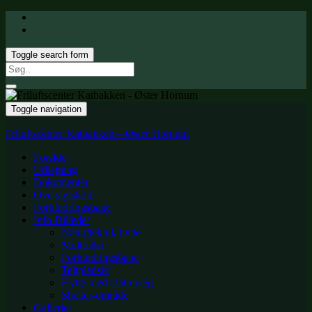
Toggle search form
Search
for:
Toggle navigation
Friluftscenter Katbakken – Øster Hornum
Forside
Udlejning
Dokumenter
Oversigtskort
Forhindringsbane
Info-Billeder
Natur/teknik hytte
Multtoilet
Forhindringsbane
Teltpladser
Hytte med klatrevæg
Shelter-område
Gallerier