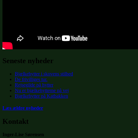
Seneste nyheder
Bjælkehytter i skovens stilhed
De frivilliges tur.
Rejsegilde på hytter
Nu er bjælkehytterne på vej
Bjælkehytter på Katbakken
Læs ældre nyheder
Kontakt
Inger-Lise Sørensen