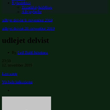
Nyhedsbrev
Tilmeld nyhedsbrev
Alle nyheder
udlejet delvist
9. november 2019
udlejet delvist
28. november 2019
udlejet delvist
By
Leif Bohl Sørensen
udlejet
23:59
delvist
12. november 2019
Læs mere
Vis hele kalenderen